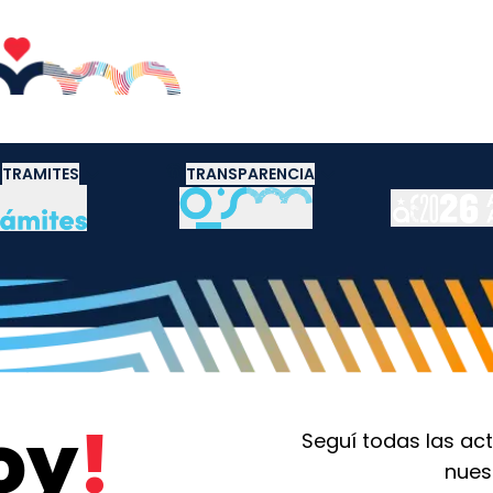
OF. VIRT
TRAMITES
TRANSPARENCIA
oy
!
Seguí todas las act
nues